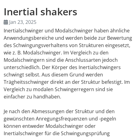
Inertial shakers
AMA Innova
Jan 23, 2025
Junior Staf
Inertialschwinger und Modalschwinger haben ähnliche
Anwendungsbereiche und werden beide zur Bewertung
Foreign Re
des Schwingungsverhaltens von Strukturen eingesetzt,
wie z. B. Modalschwinger. Im Vergleich zu den
Conference
Modalschwingern sind die Anschlussarten jedoch
unterschiedlich. Der Körper des Inertialschwingers
Supporting
schwingt selbst. Aus diesem Grund werden
Trägheitsschwinger direkt an der Struktur befestigt. Im
Media Part
Vergleich zu modalen Schwingerregern sind sie
einfacher zu handhaben.
Digital Tra
Je nach den Abmessungen der Struktur und den
gewünschten Anregungsfrequenzen und -pegeln
Download S
können entweder Modalschwinger oder
Inertialschwinger für die Schwingungsprüfung
Review 202