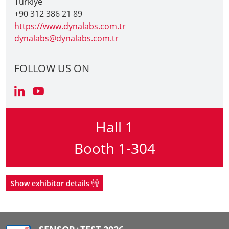
Türkiye
+90 312 386 21 89
https://www.dynalabs.com.tr
dynalabs@dynalabs.com.tr
FOLLOW US ON
Hall 1
Booth 1-304
Show exhibitor details