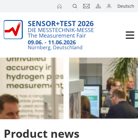
Deutsch
SENSOR+TEST 2026
Exhibitors
Brief Detail
DIE MESSTECHNIK-MESSE
The Measurement Fair
Exhibition 
Visitors
09.06. - 11.06.2026
Nürnberg, Deutschland
Application
Conference
Internationa
Press
SENSOR CH
SENSOR S
Exhibitors 
Product news
Exhibitor 