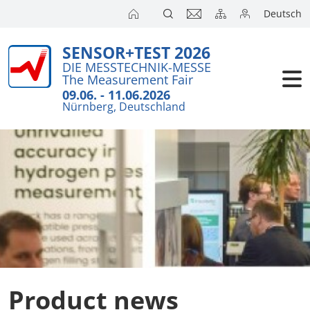
Deutsch
SENSOR+TEST 2026
Exhibitors
Brief Detail
DIE MESSTECHNIK-MESSE
The Measurement Fair
Exhibition 
Visitors
09.06. - 11.06.2026
Nürnberg, Deutschland
Application
Conference
Internationa
Press
SENSOR CH
SENSOR S
Exhibitors 
Product news
Exhibitor 