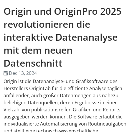
Origin und OriginPro 2025
AMA Innova
revolutionieren die
Junior Staf
interaktive Datenanalyse
Foreign Re
mit dem neuen
Conference
Datenschnitt
Supporting
Dec 13, 2024
Origin ist die Datenanalyse- und Grafiksoftware des
Media Part
Herstellers OriginLab für die effiziente Analyse täglich
anfallender, auch großer Datenmengen aus nahezu
Digital Tra
beliebigen Datenquellen, deren Ergebnisse in einer
Vielzahl von publikationsreifen Grafiken und Reports
Download S
ausgegeben werden können. Die Software erlaubt die
individualisierte Automatisierung von Routineaufgaben
und stellt eine technisch-wissenschaftliche
Review 202