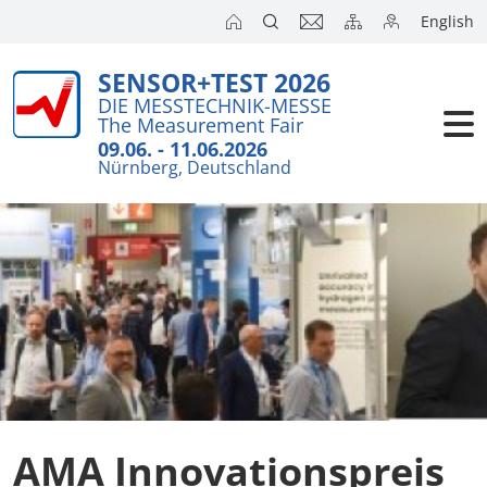
English
SENSOR+TEST 2026
Aussteller
Wichtiges i
DIE MESSTECHNIK-MESSE
The Measurement Fair
Besucher
Messe-Tick
09.06. - 11.06.2026
Nürnberg, Deutschland
Hallenplän
Kongresse
Aussteller 
Presse
Produkt-Ne
Aktionspr
SENSOR+TES
AMA Innovationspreis
Gemeinscha