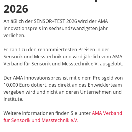
2026
ETTC 2026 
Conference
Anläßlich der SENSOR+TEST 2026 wird der AMA
Innovationspreis im sechsundzwanzigsten Jahr
Kongresse
verliehen.
Träger
Er zählt zu den renommiertesten Preisen in der
Sensorik und Messtechnik und wird jährlich vom AMA
Medienpart
Verband für Sensorik und Messtechnik e.V. ausgelobt.
Der AMA Innovationspreis ist mit einem Preisgeld von
Digitaler F
10.000 Euro dotiert, das direkt an das Entwicklerteam
vergeben wird und nicht an deren Unternehmen und
Anreise + A
Institute.
Newsletter
Weitere Informationen finden Sie unter
AMA Verband
für Sensorik und Messtechnik e.V.
Kontakt