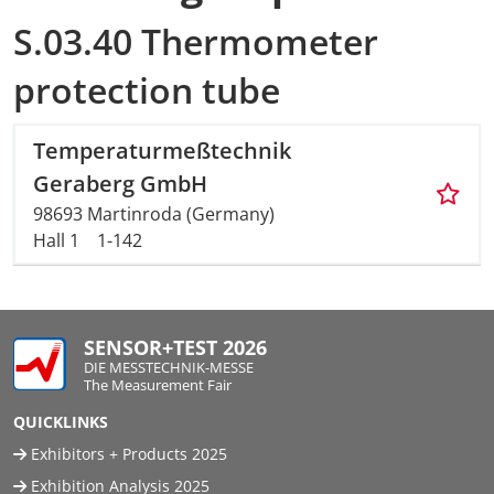
S.03.40 Thermometer
protection tube
Temperaturmeßtechnik
Geraberg GmbH
98693 Martinroda (Germany)
Hall 1
1-142
SENSOR+TEST 2026
DIE MESSTECHNIK-MESSE
The Measurement Fair
QUICKLINKS
Exhibitors + Products 2025
Exhibition Analysis 2025