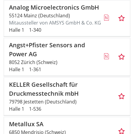
Analog Microelectronics GmbH
Anreise + A
55124 Mainz (Deutschland)
Mitaussteller von AMSYS GmbH & Co. KG
Kontakt
Halle 1
1-340
Angst+Pfister Sensors and
Power AG
8052 Zürich (Schweiz)
Halle 1
1-361
KELLER Gesellschaft für
Druckmesstechnik mbH
79798 Jestetten (Deutschland)
Halle 1
1-536
Metallux SA
6850 Mendrisio (Schweiz)