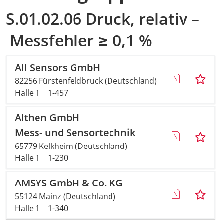
S.01.02.06 Druck, relativ –
AMA Innova
Messfehler ≥ 0,1 %
Nachwuchs
All Sensors GmbH
Auslandsve
82256 Fürstenfeldbruck (Deutschland)
Halle 1
1-457
Kongresse
Althen GmbH
Träger
Mess- und Sensortechnik
Medienpart
65779 Kelkheim (Deutschland)
Halle 1
1-230
Digitaler F
AMSYS GmbH & Co. KG
Download-S
55124 Mainz (Deutschland)
Halle 1
1-340
Rückblick 2