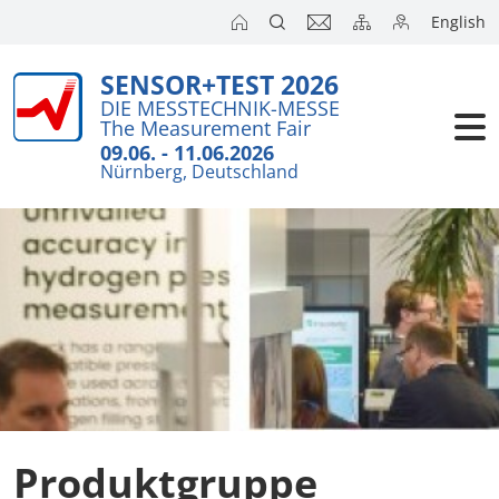
English
SENSOR+TEST 2026
Aussteller
Wichtiges i
DIE MESSTECHNIK-MESSE
The Measurement Fair
Kurzanalys
Besucher
09.06. - 11.06.2026
Nürnberg, Deutschland
Anmeldung
Kongresse
Auslandsm
Presse
SENSOR CH
SENSOR S
Aussteller 
Produktgruppe
Aussteller