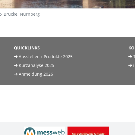
t- Brücke, Nürnberg
QUICKLINKS
KO
Aussteller + Produkte 2025
T
Kurzanalyse 2025
Anmeldung 2026