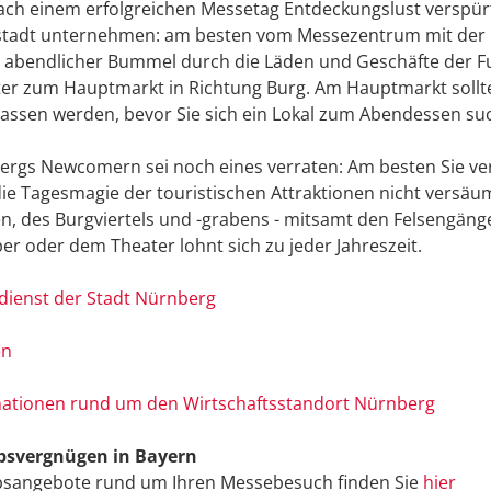
ch einem erfolgreichen Messetag Entdeckungslust verspürt,
tadt unternehmen: am besten vom Messezentrum mit der U-
 abendlicher Bummel durch die Läden und Geschäfte der F
er zum Hauptmarkt in Richtung Burg. Am Hauptmarkt sollte d
assen werden, bevor Sie sich ein Lokal zum Abendessen su
rgs Newcomern sei noch eines verraten: Am besten Sie ver
ie Tagesmagie der touristischen Attraktionen nicht versäu
, des Burgviertels und -grabens - mitsamt den Felsengängen
er oder dem Theater lohnt sich zu jeder Jahreszeit.
dienst der Stadt Nürnberg
en
mationen rund um den Wirtschaftsstandort Nürnberg
bsvergnügen in Bayern
bsangebote rund um Ihren Messebesuch finden Sie
hier