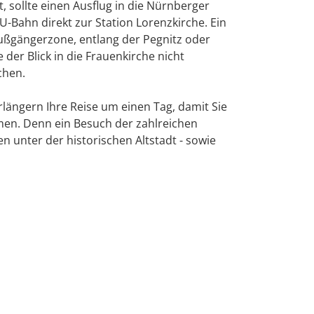
 sollte einen Ausflug in die Nürnberger
Bahn direkt zur Station Lorenzkirche. Ein
AMA Innovatio
ußgängerzone, entlang der Pegnitz oder
er Blick in die Frauenkirche nicht
Nachwuchsför
chen.
Auslandsvertr
längern Ihre Reise um einen Tag, damit Sie
men. Denn ein Besuch der zahlreichen
Kongresse
 unter der historischen Altstadt - sowie
Träger
Medienpartner
Digitaler Fach
Download-Serv
Rückblick 2025