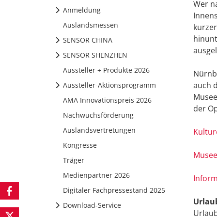
Wer na
Anmeldung
Innens
Auslandsmessen
kurzer
hinunt
SENSOR CHINA
ausgel
SENSOR SHENZHEN
Aussteller + Produkte 2026
Nürnbe
auch d
Aussteller-Aktionsprogramm
Museen
AMA Innovationspreis 2026
der Op
Nachwuchsförderung
Auslandsvertretungen
Kultur
Kongresse
Muse
Träger
Medienpartner 2026
Infor
Digitaler Fachpressestand 2025
Urlau
Download-Service
Urlau