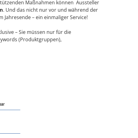
rstützenden Maßnahmen können Aussteller
rn
. Und das nicht nur vor und während der
AMA Innovatio
um Jahresende – ein einmaliger Service!
Nachwuchsför
lusive – Sie müssen nur für die
Keywords (Produktgruppen),
Auslandsvertr
Kongresse
Träger
Medienpartner
Digitaler Fach
Download-Serv
Rückblick 2025