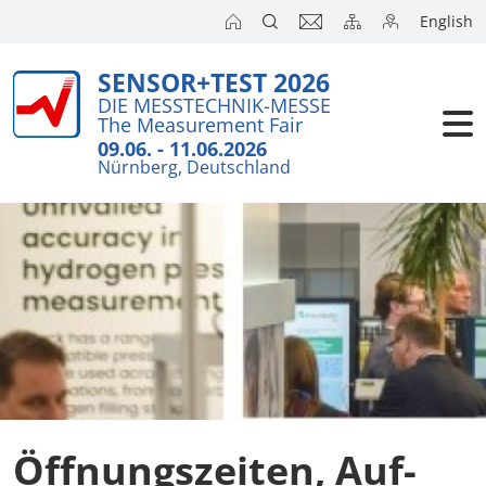
English
SENSOR+TEST 2026
Ausst
Wicht
DIE MESSTECHNIK-MESSE
The Measurement Fair
Kurz
Besu
09.06. - 11.06.2026
Nürnberg, Deutschland
Anme
Kong
Ausl
Pres
SENS
SEN
Ausst
Öffnungszeiten, Auf-
Auss