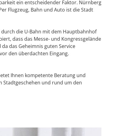
hbarkeit ein entscheidender Faktor. Nürnberg
Per Flugzeug, Bahn und Auto ist die Stadt
ETTC 2026 - E
Conference
t durch die U-Bahn mit dem Hauptbahnhof
Kongresse
piert, dass das Messe- und Kongressgelände
 da das Geheimnis guten Service
Träger
is vor den überdachten Eingang.
Medienpartner
etet Ihnen kompetente Beratung und
Digitaler Fach
em Stadtgeschehen und rund um den
Anreise + Aufe
Newsletter ab
Kontakt