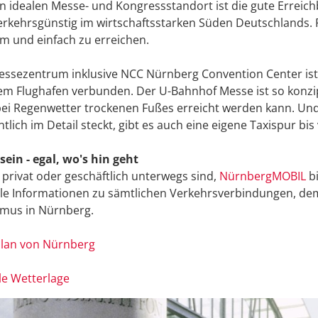
n idealen Messe- und Kongressstandort ist die gute Erreic
verkehrsgünstig im wirtschaftsstarken Süden Deutschlands. 
 und einfach zu erreichen.
essezentrum inklusive NCC Nürnberg Convention Center is
m Flughafen verbunden. Der U-Bahnhof Messe ist so konzi
ei Regenwetter trockenen Fußes erreicht werden kann. Und
tlich im Detail steckt, gibt es auch eine eigene Taxispur b
sein - egal, wo's hin geht
 privat oder geschäftlich unterwegs sind,
NürnbergMOBIL
bi
lle Informationen zu sämtlichen Verkehrsverbindungen, d
smus in Nürnberg.
plan von Nürnberg
le Wetterlage