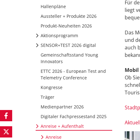
Für de
Hallenpläne
liegt 
Aussteller + Produkte 2026
bequem
Produkt-Neuheiten 2026
Das M
Aktionsprogramm
und de
SENSOR+TEST 2026 digital
auch b
bekann
Gemeinschaftsstand Young
Innovators
Mobil 
ETTC 2026 - European Test and
Ob Sie
Telemetry Conference
schne
Kongresse
Touri
Träger
Medienpartner 2026
Stadt
Digitaler Fachpressestand 2025
Aktuel
Anreise + Aufenthalt
Anreise