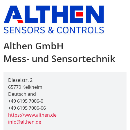
AMA Innova
Nachwuchs
Auslandsve
Althen GmbH
Kongresse
Mess- und Sensortechnik
Träger
Dieselstr. 2
Medienpart
65779 Kelkheim
Deutschland
Digitaler F
+49 6195 7006-0
+49 6195 7006-66
Download-S
https://www.althen.de
info@althen.de
Rückblick 2