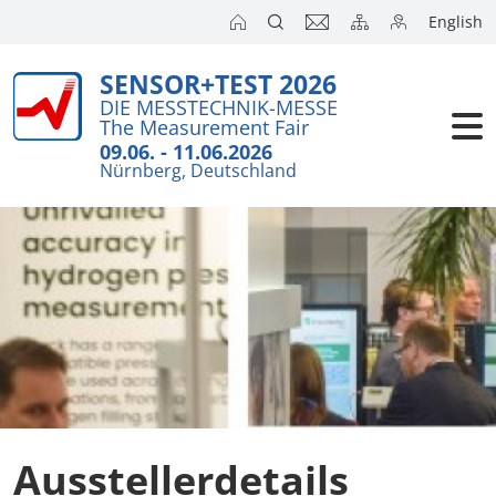
English
SENSOR+TEST 2026
Aussteller
Wichtiges i
DIE MESSTECHNIK-MESSE
The Measurement Fair
Kurzanalys
Besucher
09.06. - 11.06.2026
Nürnberg, Deutschland
Anmeldung
Kongresse
Auslandsm
Presse
SENSOR CH
SENSOR S
Aussteller 
Ausstellerdetails
Aussteller