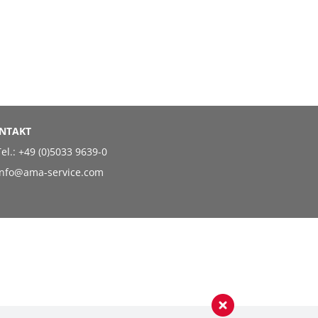
NTAKT
el.:
+49 (0)5033 9639-0
info@ama-service.com