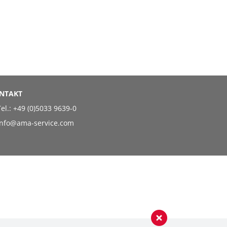
NTAKT
el.:
+49 (0)5033 9639-0
info@ama-service.com