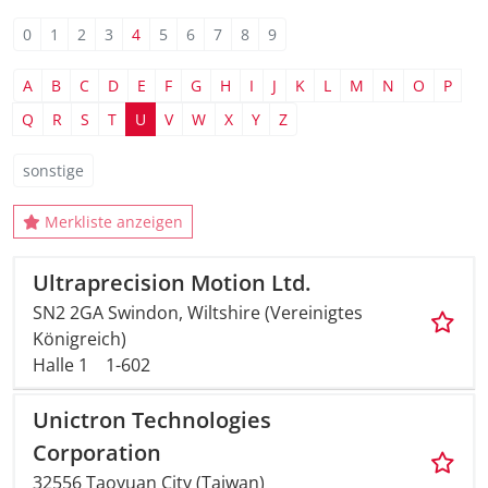
0
1
2
3
4
5
6
7
8
9
A
B
C
D
E
F
G
H
I
J
K
L
M
N
O
P
Q
R
S
T
U
V
W
X
Y
Z
sonstige
Merkliste anzeigen
Ultraprecision Motion Ltd.
SN2 2GA Swindon, Wiltshire (Vereinigtes
Königreich)
Halle 1
1-602
Unictron Technologies
Corporation
32556 Taoyuan City (Taiwan)