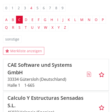
0
1
2
3
4
5
6
7
8
9
A
B
C
D
E
F
G
H
I
J
K
L
M
N
O
P
Q
R
S
T
U
V
W
X
Y
Z
sonstige
Merkliste anzeigen
CAE Software und Systems
GmbH
33334 Gütersloh (Deutschland)
Halle 1
1-665
Calculo Y Estructuras Sensadas
S.L.