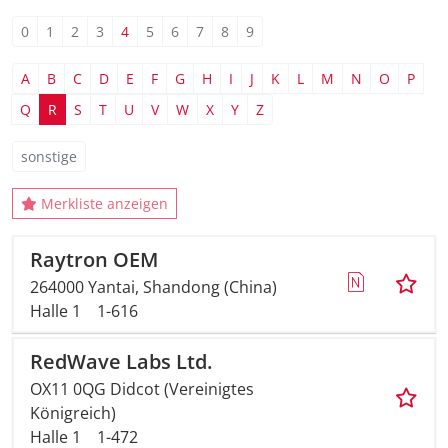
0
1
2
3
4
5
6
7
8
9
A
B
C
D
E
F
G
H
I
J
K
L
M
N
O
P
Q
R
S
T
U
V
W
X
Y
Z
sonstige
Merkliste anzeigen
Raytron OEM
264000 Yantai, Shandong (China)
Halle 1
1-616
RedWave Labs Ltd.
OX11 0QG Didcot (Vereinigtes
Königreich)
Halle 1
1-472