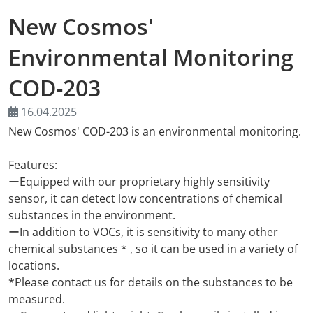
New Cosmos'
AMA Innova
Environmental Monitoring
Nachwuchs
COD-203
Auslandsve
16.04.2025
New Cosmos' COD-203 is an environmental monitoring.
Kongresse
Features:
Träger
ーEquipped with our proprietary highly sensitivity
sensor, it can detect low concentrations of chemical
Medienpart
substances in the environment.
ーIn addition to VOCs, it is sensitivity to many other
Digitaler F
chemical substances * , so it can be used in a variety of
locations.
Download-S
*Please contact us for details on the substances to be
measured.
Rückblick 2