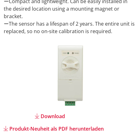
ーCompact and lightweight. Can be easily installed in
the desired location using a mounting magnet or
Anreise + A
bracket.
ーThe sensor has a lifespan of 2 years. The entire unit is
Kontakt
replaced, so no on-site calibration is required.
Download
Produkt-Neuheit als PDF herunterladen