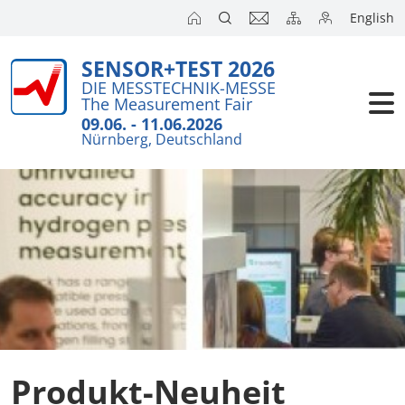
English
SENSOR+TEST 2026
Aussteller
Wichtiges i
DIE MESSTECHNIK-MESSE
The Measurement Fair
Kurzanalys
Besucher
09.06. - 11.06.2026
Nürnberg, Deutschland
Anmeldung
Kongresse
Auslandsm
Presse
SENSOR CH
SENSOR S
Aussteller 
Produkt-Neuheit
Aussteller