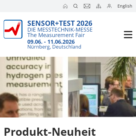
English
SENSOR+TEST 2026
Aussteller
Wichtiges i
DIE MESSTECHNIK-MESSE
The Measurement Fair
Kurzanalys
Besucher
09.06. - 11.06.2026
Nürnberg, Deutschland
Anmeldung
Kongresse
Auslandsm
Presse
SENSOR CH
SENSOR S
Aussteller 
Produkt-Neuheit
Aussteller