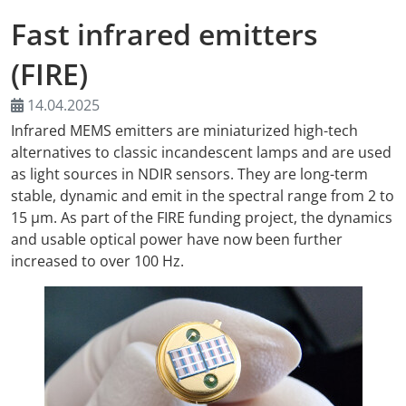
Fast infrared emitters
AMA Innova
(FIRE)
Nachwuchs
14.04.2025
Auslandsve
Infrared MEMS emitters are miniaturized high-tech
alternatives to classic incandescent lamps and are used
Kongresse
as light sources in NDIR sensors. They are long-term
stable, dynamic and emit in the spectral range from 2 to
15 µm. As part of the FIRE funding project, the dynamics
Träger
and usable optical power have now been further
increased to over 100 Hz.
Medienpart
Digitaler F
Download-S
Rückblick 2