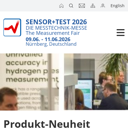
English
SENSOR+TEST 2026
Aussteller
Wichtiges i
DIE MESSTECHNIK-MESSE
The Measurement Fair
Kurzanalys
Besucher
09.06. - 11.06.2026
Nürnberg, Deutschland
Anmeldung
Kongresse
Auslandsm
Presse
SENSOR CH
SENSOR S
Aussteller 
Produkt-Neuheit
Aussteller