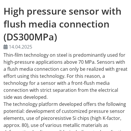
High pressure sensor with
AMA Innova
flush media connection
Nachwuchs
(DS300MPa)
Auslandsve
14.04.2025
Thin-film technology on steel is predominantly used for
Kongresse
high-pressure applications above 70 MPa. Sensors with
a flush media connection can only be realized with great
Träger
effort using this technology. For this reason, a
technology for a sensor with a front-flush media
Medienpart
connection with strict separation from the electrical
side was developed.
Digitaler F
The technology platform developed offers the following
potential: development of customized pressure sensor
Download-S
elements, use of piezoresistive Si chips (high K-factor,
approx. 80), use of various metallic materials as
Rückblick 2