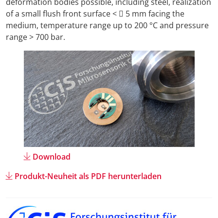
deformation bodies possible, including steel, realization
of a small flush front surface <  5 mm facing the
Anreise + A
medium, temperature range up to 200 °C and pressure
range > 700 bar.
Kontakt
Download
Produkt-Neuheit als PDF herunterladen