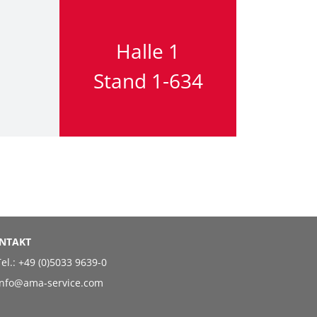
Anreise + Aufe
Halle 1
Kontakt
Stand 1-634
NTAKT
el.:
+49 (0)5033 9639-0
info@ama-service.com