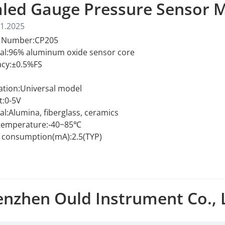
aled Gauge Pressure Sensor 
1.2025
 Number:CP205
al:96% aluminum oxide sensor core
acy:±0.5%FS
ation:Universal model
t:0-5V
al:Alumina, fiberglass, ceramics
temperature:-40~85℃
 consumption(mA):2.5(TYP)
nzhen Ould Instrument Co., 