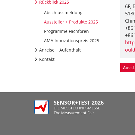
Rückblick 2025
6F, 
Abschlussmeldung
5180
Chi
Aussteller + Produkte 2025
+86
Programme Fachforen
+86
AMA Innovationspreis 2025
htt
oul
Anreise + Aufenthalt
Kontakt
Ausst
SENSOR+TEST 2026
DIE MESSTECHNIK-MESSE
The Measurement Fair