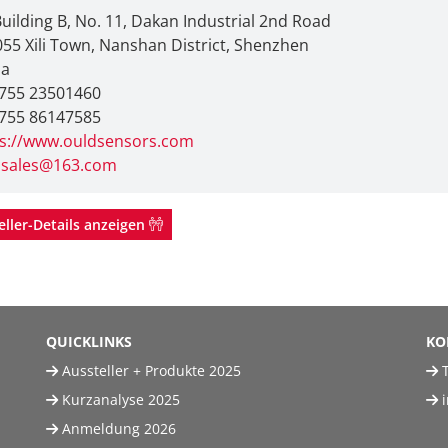
Building B, No. 11, Dakan Industrial 2nd Road
55 Xili Town, Nanshan District, Shenzhen
na
 755 23501460
 755 86147585
ps://www.ouldsensors.com
dsales@163.com
eller-Details anzeigen
QUICKLINKS
KO
Aussteller + Produkte 2025
T
Kurzanalyse 2025
Anmeldung 2026