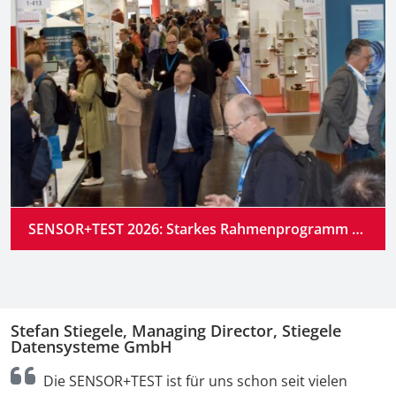
SENSOR+TEST 2026: Starkes Rahmenprogramm auf dem zentralen Treffpunkt der Branche
Stefan Stiegele, Managing Director, Stiegele
N
Datensysteme GmbH
r
Die SENSOR+TEST ist für uns schon seit vielen
P