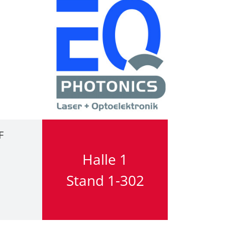
F
Halle 1
Stand 1-302