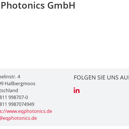
 Photonics GmbH
elinstr. 4
FOLGEN SIE UNS AU
99 Hallbergmoos
tschland
811 998707-0
 811 9987074949
s://www.eqphotonics.de
o@eqphotonics.de