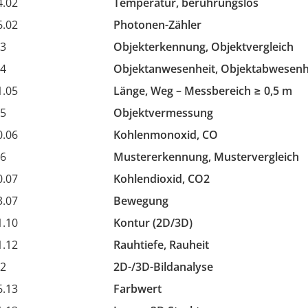
4.02
Temperatur, berührungslos
6.02
Photonen-Zähler
03
Objekterkennung, Objektvergleich
04
Objektanwesenheit, Objektabwesenh
1.05
Länge, Weg – Messbereich ≥ 0,5 m
05
Objektvermessung
0.06
Kohlenmonoxid, CO
06
Mustererkennung, Mustervergleich
0.07
Kohlendioxid, CO2
3.07
Bewegung
1.10
Kontur (2D/3D)
1.12
Rauhtiefe, Rauheit
12
2D-/3D-Bildanalyse
6.13
Farbwert