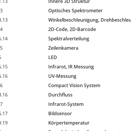
1.13
Innere 3D Struktur
13
Optisches Spektrometer
3.13
Winkelbeschleunigung, Drehbeschle
14
2D-Code, 2D-Barcode
6.14
Spektralverteilung
15
Zeilenkamera
5
LED
6.15
Infrarot, IR Messung
6.16
UV-Messung
16
Compact Vision System
3.16
Durchfluss
17
Infrarot-System
6.17
Bildsensor
9.19
Körpertemperatur