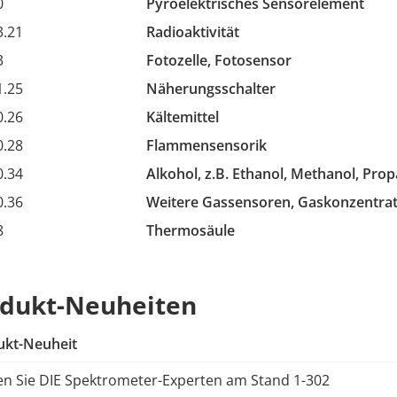
0
Pyroelektrisches Sensorelement
3.21
Radioaktivität
3
Fotozelle, Fotosensor
1.25
Näherungsschalter
0.26
Kältemittel
0.28
Flammensensorik
0.34
Alkohol, z.B. Ethanol, Methanol, Propa
0.36
Weitere Gassensoren, Gaskonzentrat
8
Thermosäule
dukt-Neuheiten
ukt-Neuheit
en Sie DIE Spektrometer-Experten am Stand 1-302