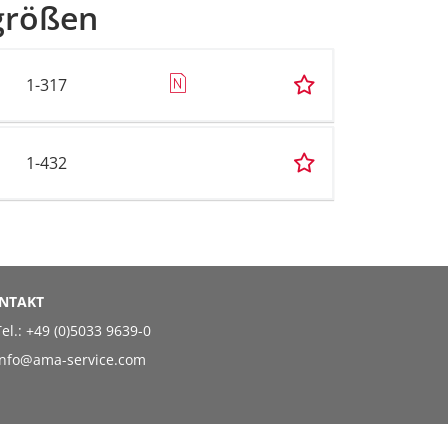
sgrößen
1-317
1-432
NTAKT
el.:
+49 (0)5033 9639-0
info@ama-service.com