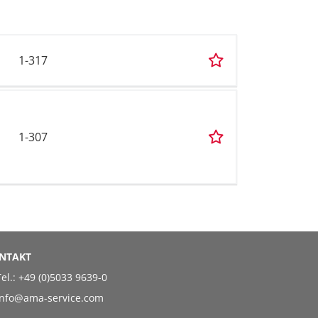
1-317
1-307
NTAKT
el.:
+49 (0)5033 9639-0
info@ama-service.com