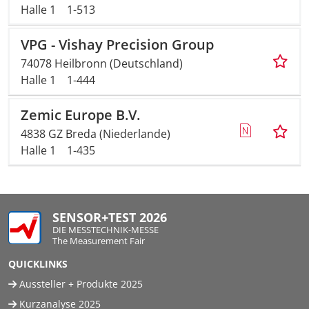
Halle 1
1-513
VPG - Vishay Precision Group
74078 Heilbronn (Deutschland)
Halle 1
1-444
Zemic Europe B.V.
4838 GZ Breda (Niederlande)
Halle 1
1-435
SENSOR+TEST 2026
DIE MESSTECHNIK-MESSE
The Measurement Fair
QUICKLINKS
Aussteller + Produkte 2025
Kurzanalyse 2025