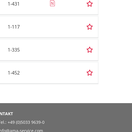
1-431
1-117
1-335
1-452
NTAKT
el.:
+49 (0)5033 9639-0
info@ama-service.com