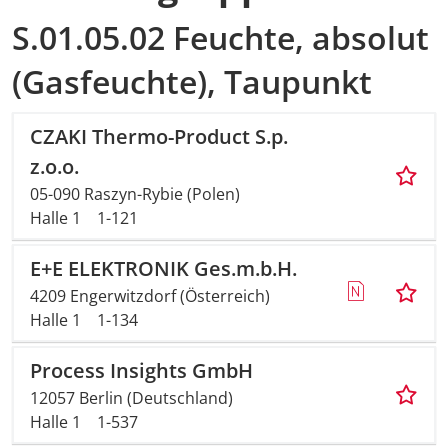
S.01.05.02 Feuchte, absolut
(Gasfeuchte), Taupunkt
CZAKI Thermo-Product S.p.
z.o.o.
05-090 Raszyn-Rybie (Polen)
Halle 1
1-121
E+E ELEKTRONIK Ges.m.b.H.
4209 Engerwitzdorf (Österreich)
Halle 1
1-134
Process Insights GmbH
12057 Berlin (Deutschland)
Halle 1
1-537