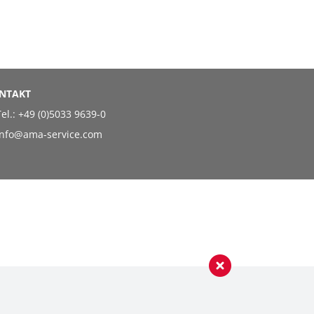
NTAKT
el.:
+49 (0)5033 9639-0
info@ama-service.com