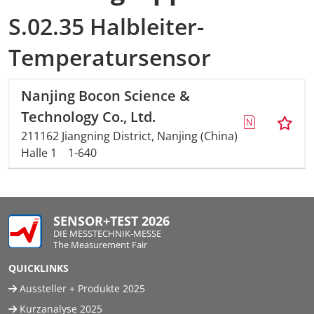
S.02.35 Halbleiter-
Temperatursensor
Nanjing Bocon Science &
Technology Co., Ltd.
211162 Jiangning District, Nanjing (China)
Halle 1
1-640
SENSOR+TEST 2026
DIE MESSTECHNIK-MESSE
The Measurement Fair
QUICKLINKS
Aussteller + Produkte 2025
Kurzanalyse 2025