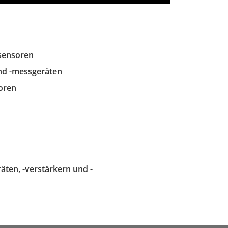
sensoren
nd -messgeräten
oren
ten, -verstärkern und -