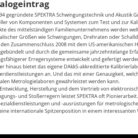
alogeintrag
994 gegründete SPEKTRA Schwingungstechnik und Akustik G
ller von Komponenten und Systemen zum Test und zur Kalib
kte des mittelständigen Familienunternehmens werden wel
alischer Größen wie Schwingungen, Drehraten oder Schalld
 den Zusammenschluss 2008 mit dem US-amerikanischen Her
 gebündelt und durch die gemeinsame jahrzehntelange Erf
ngsfähigerer Erregersysteme entwickelt und gefertigt werde
r hinaus bietet das eigene DAkkS-akkreditierte Kalibrierlab
ierdienstleistungen an. Und das mit einer Genauigkeit, we
alen Metrologielaboren gewährleistet werden kann.
 Entwicklung, Herstellung und dem Vertrieb von elektroni
gungs- und Stoßerregern leistet SPEKTRA oft Pionierarbeit
ezialdienstleistungen und -ausrüstungen für metrologisch
eine internationale Spitzenposition in einem interessante