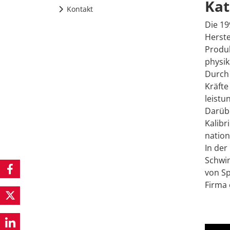
Kat
Kontakt
Die 1
Herste
Produ
physik
Durch
Kräfte
leistu
Darübe
Kalibr
nation
In der
Schwin
von Sp
Firma 