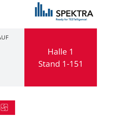
AUF
Halle 1
Stand 1-151