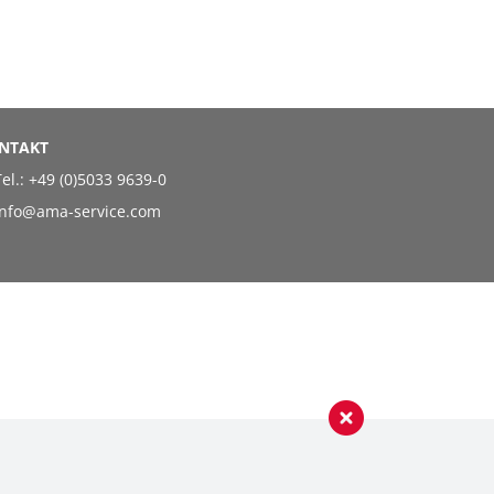
NTAKT
el.:
+49 (0)5033 9639-0
info@ama-service.com