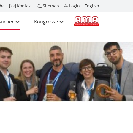
he
Kontakt
Sitemap
Login
English
sucher
Kongresse
Presse
Aussteller
Besucher
Kongresse
Presse