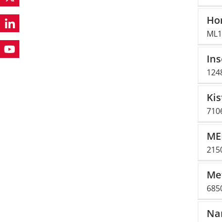
Hon
ML1 
In
124
Ki
710
ME
2150
Me
685
Nan