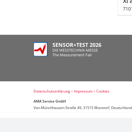
Xi'
7101
SENSOR+TEST 2026
DIE MESSTECHNIK-MESSE
The Measurement Fair
Datenschutzerklärung
•
Impressum
•
Cookies
AMA Service GmbH
Von-Münchhausen-Straße 49, 31515 Wunstorf, Deutschland