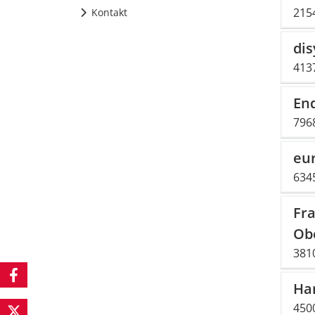
2154
Kontakt
di
413
En
796
eu
634
Fra
Ob
381
Ha
450