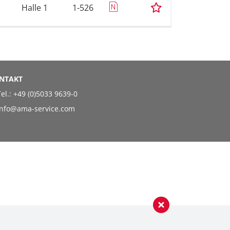
Halle 1
1-526
NTAKT
el.:
+49 (0)5033 9639-0
info@ama-service.com