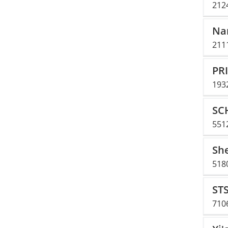
2124
Nan
211
PR
193
SC
551
Sh
518
ST
710