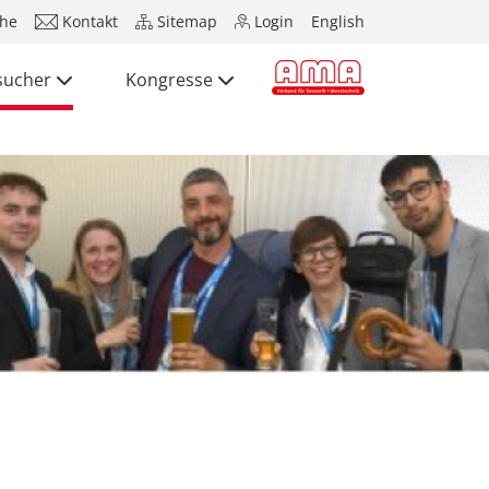
he
Kontakt
Sitemap
Login
English
sucher
Kongresse
Presse
Aussteller
Besucher
Kongresse
Presse