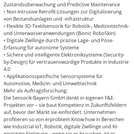
Zustandsüberwachung und Predictive Maintenance
• Non-Intrusive Retrofit-Lösungen zur Digitalisierung
von Bestandsanlagen und -infrastruktur
• Flexible 3D-Textilsensorik für Robotik-, Medizintechnik-
und Unterwasseranwendungen (Bionic RoboSkin)
• Digitale Zwillinge durch präzise Lage- und Pose-
Erfassung für autonome Systeme
• Sichere und intelligente Elektroniksysteme (Security-
by-Design) für vertrauenswürdige Produkte in Industrie
4.0
• Applikationsspezifische Sensorsysteme für
Automotive, Medizin- und Umwelttechnik
Mehr als Auftragsforschung:
Die Sensorik-Bayern GmbH denkt in eigenen F&E-
Projekten vor – sie baut Kompetenz in Zukunftsfeldern
auf, bevor der Markt sie einfordert. Unternehmen
profitieren so von erprobtem Know-how in Bereichen
wie Industrial IoT, Robotik, digitale Zwillinge und KI-
gestützte Fertigung – wenn sie es brauchen, ist es