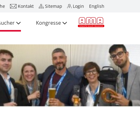
he
Kontakt
Sitemap
Login
English
sucher
Kongresse
Presse
Aussteller
Besucher
Kongresse
Presse