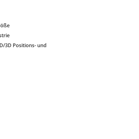
röße
trie
2D/3D Positions- und