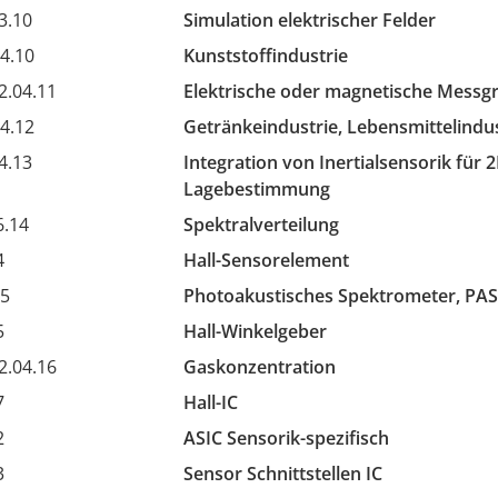
3.10
Simulation elektrischer Felder
4.10
Kunststoffindustrie
2.04.11
Elektrische oder magnetische Messg
4.12
Getränkeindustrie, Lebensmittelindus
4.13
Integration von Inertialsensorik für 
Lagebestimmung
6.14
Spektralverteilung
4
Hall-Sensorelement
15
Photoakustisches Spektrometer, PAS
5
Hall-Winkelgeber
2.04.16
Gaskonzentration
7
Hall-IC
2
ASIC Sensorik-spezifisch
3
Sensor Schnittstellen IC