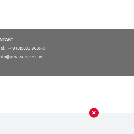
NTAKT
el.:
+49 (0)5033 9639-0
info@ama-service.com