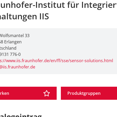
unhofer-Institut für Integrier
altungen IIS
Wolfsmantel 33
58 Erlangen
tschland
9131 776-0
s://www.iis.fraunhofer.de/en/ff/sse/sensor-solutions.html
@iis.fraunhofer.de
rken
Produktgruppen
alogeintrag