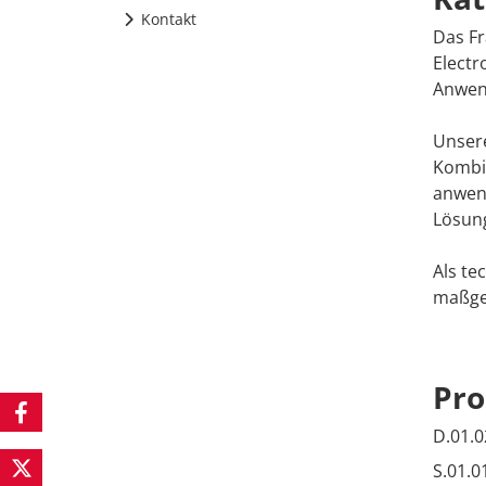
Kontakt
Das Fr
Electr
Anwen
Unsere
Kombin
anwend
Lösun
Als te
maßge
Pr
D.01.0
S.01.0