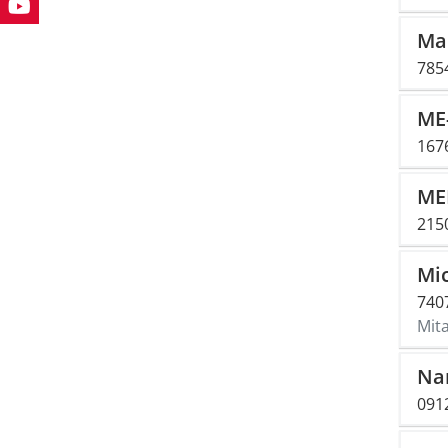
Ma
785
ME
167
ME
2150
Mi
740
Mita
Na
091