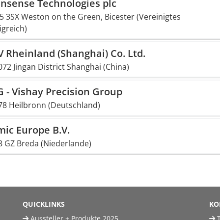
nsense Technologies plc
5 3SX Weston on the Green, Bicester (Vereinigtes
igreich)
 Rheinland (Shanghai) Co. Ltd.
72 Jingan District Shanghai (China)
 - Vishay Precision Group
78 Heilbronn (Deutschland)
ic Europe B.V.
8 GZ Breda (Niederlande)
QUICKLINKS
KO
Aussteller + Produkte 2025
T