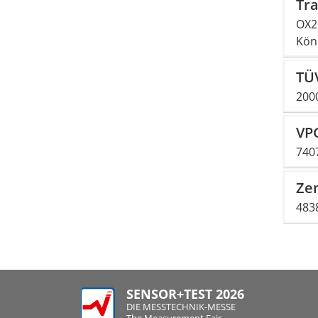
Tra
OX2
Kön
TÜV
2000
VPG
740
Zem
483
SENSOR+TEST 2026
DIE MESSTECHNIK-MESSE