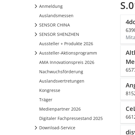
S.0
Anmeldung
Auslandsmessen
4do
SENSOR CHINA
639
SENSOR SHENZHEN
Mit
Aussteller + Produkte 2026
Al
Aussteller-Aktionsprogramm
Me
AMA Innovationspreis 2026
657
Nachwuchsförderung
Auslandsvertretungen
An
Kongresse
815
Träger
Ce
Medienpartner 2026
661
Digitaler Fachpressestand 2025
Download-Service
di