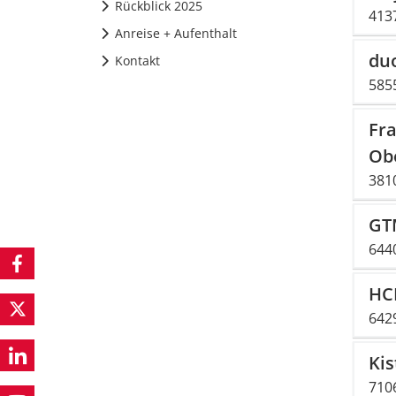
Rückblick 2025
413
Anreise + Aufenthalt
du
Kontakt
585
Fra
Ob
381
GT
644
HC
642
Ki
710