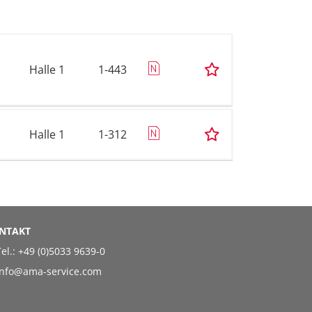
Halle 1
1-443
Halle 1
1-312
NTAKT
el.:
+49 (0)5033 9639-0
info@ama-service.com