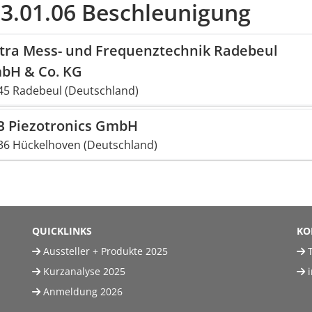
03.01.06 Beschleunigung
tra Mess- und Frequenztechnik Radebeul
bH & Co. KG
45 Radebeul (Deutschland)
B Piezotronics GmbH
36 Hückelhoven (Deutschland)
QUICKLINKS
KO
Aussteller + Produkte 2025
T
Kurzanalyse 2025
Anmeldung 2026