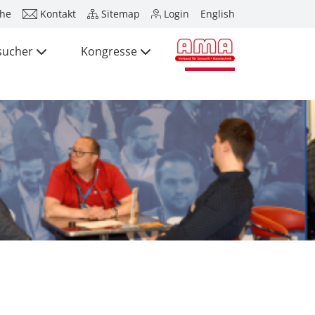
he
Kontakt
Sitemap
Login
English
sucher
Kongresse
Presse
Aussteller
Besucher
Kongresse
Presse