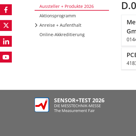
D.
Aussteller + Produkte 2026
Aktionsprogramm
Me
Anreise + Aufenthalt
Gm
Online-Akkreditierung
014
PC
418
SENSOR+TEST 2026
DIE MESSTECHNIK-MESSE
The Measurement Fair