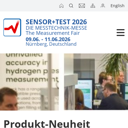
English
SENSOR+TEST 2026
Aussteller
Wichtiges i
DIE MESSTECHNIK-MESSE
The Measurement Fair
Kurzanalys
Besucher
09.06. - 11.06.2026
Nürnberg, Deutschland
Anmeldung
Kongresse
Auslandsm
Presse
SENSOR CH
SENSOR S
Aussteller 
Produkt-Neuheit
Aussteller