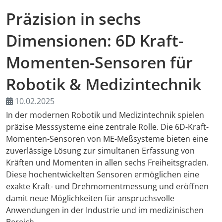
Präzision in sechs
AMA Innova
Dimensionen: 6D Kraft-
Nachwuchs
Momenten-Sensoren für
Auslandsve
Robotik & Medizintechnik
Kongresse
10.02.2025
In der modernen Robotik und Medizintechnik spielen
Träger
präzise Messsysteme eine zentrale Rolle. Die 6D-Kraft-
Momenten-Sensoren von ME-Meßsysteme bieten eine
Medienpart
zuverlässige Lösung zur simultanen Erfassung von
Kräften und Momenten in allen sechs Freiheitsgraden.
Digitaler F
Diese hochentwickelten Sensoren ermöglichen eine
exakte Kraft- und Drehmomentmessung und eröffnen
Download-S
damit neue Möglichkeiten für anspruchsvolle
Anwendungen in der Industrie und im medizinischen
Rückblick 2