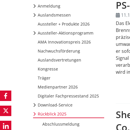
PS-
Anmeldung
11.1
Auslandsmessen
Das El
Aussteller + Produkte 2026
Brenns
Aussteller-Aktionsprogramm
präzis
AMA Innovationspreis 2026
umwand
er sof
Nachwuchsförderung
Signal
Auslandsvertretungen
verarb
Kongresse
wird i
Träger
Medienpartner 2026
Digitaler Fachpressestand 2025
Download-Service
Sh
Rückblick 2025
Co.
Abschlussmeldung