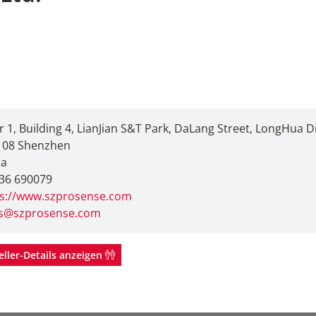
r 1, Building 4, LianJian S&T Park, DaLang Street, LongHua Di
108 Shenzhen
na
36 690079
ps://www.szprosense.com
es@szprosense.com
eller-Details anzeigen