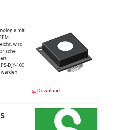
Auslandsvertr
Kongresse
nologie mit
n PPM
Träger
eicht, wird
ktrische
Medienpartner
ert
 PS-DJY-100
Digitaler Fach
t werden.
Download-Serv
Download
Rückblick 2025
s
Anreise + Aufe
Kontakt