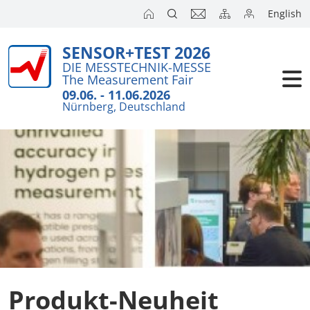
English
SENSOR+TEST 2026
Aussteller
Wichtiges i
DIE MESSTECHNIK-MESSE
The Measurement Fair
Kurzanalys
Besucher
09.06. - 11.06.2026
Nürnberg, Deutschland
Anmeldung
Kongresse
Auslandsm
Presse
SENSOR CH
SENSOR S
Aussteller 
Produkt-Neuheit
Aussteller