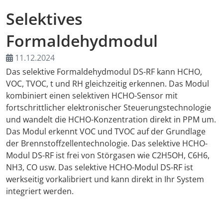
Selektives
AMA Innova
Formaldehydmodul
Nachwuchs
11.12.2024
Auslandsve
Das selektive Formaldehydmodul DS-RF kann HCHO,
VOC, TVOC, t und RH gleichzeitig erkennen. Das Modul
Kongresse
kombiniert einen selektiven HCHO-Sensor mit
fortschrittlicher elektronischer Steuerungstechnologie
und wandelt die HCHO-Konzentration direkt in PPM um.
Träger
Das Modul erkennt VOC und TVOC auf der Grundlage
der Brennstoffzellentechnologie. Das selektive HCHO-
Medienpart
Modul DS-RF ist frei von Störgasen wie C2H5OH, C6H6,
NH3, CO usw. Das selektive HCHO-Modul DS-RF ist
Digitaler F
werkseitig vorkalibriert und kann direkt in Ihr System
integriert werden.
Download-S
Rückblick 2